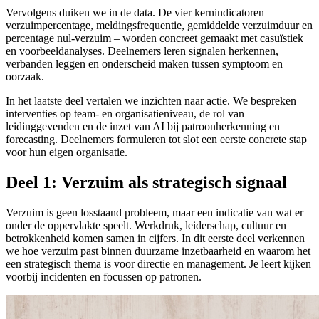
Vervolgens duiken we in de data. De vier kernindicatoren –
verzuimpercentage, meldingsfrequentie, gemiddelde verzuimduur en
percentage nul-verzuim – worden concreet gemaakt met casuïstiek
en voorbeeldanalyses. Deelnemers leren signalen herkennen,
verbanden leggen en onderscheid maken tussen symptoom en
oorzaak.
In het laatste deel vertalen we inzichten naar actie. We bespreken
interventies op team- en organisatieniveau, de rol van
leidinggevenden en de inzet van AI bij patroonherkenning en
forecasting. Deelnemers formuleren tot slot een eerste concrete stap
voor hun eigen organisatie.
Deel 1: Verzuim als strategisch signaal
Verzuim is geen losstaand probleem, maar een indicatie van wat er
onder de oppervlakte speelt. Werkdruk, leiderschap, cultuur en
betrokkenheid komen samen in cijfers. In dit eerste deel verkennen
we hoe verzuim past binnen duurzame inzetbaarheid en waarom het
een strategisch thema is voor directie en management. Je leert kijken
voorbij incidenten en focussen op patronen.