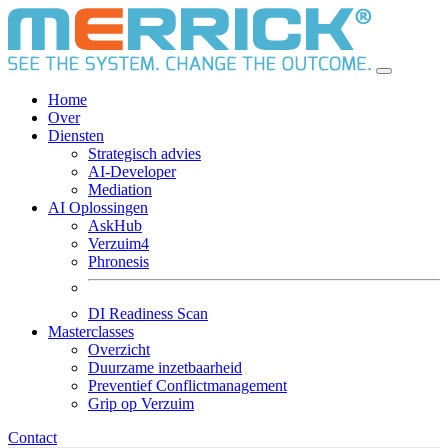
Home
Over
Diensten
Strategisch advies
AI-Developer
Mediation
AI Oplossingen
AskHub
Verzuim4
Phronesis
DI Readiness Scan
Masterclasses
Overzicht
Duurzame inzetbaarheid
Preventief Conflictmanagement
Grip op Verzuim
Contact