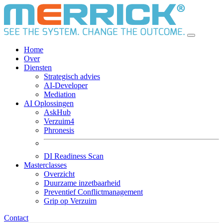
Home
Over
Diensten
Strategisch advies
AI-Developer
Mediation
AI Oplossingen
AskHub
Verzuim4
Phronesis
DI Readiness Scan
Masterclasses
Overzicht
Duurzame inzetbaarheid
Preventief Conflictmanagement
Grip op Verzuim
Contact